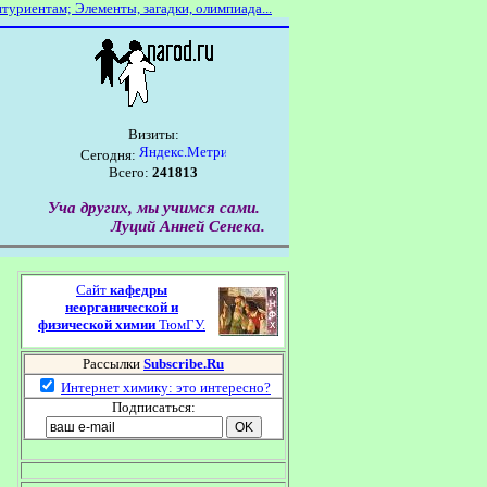
итуриентам;
Элементы,
загадки,
олимпиада...
Визиты:
Сегодня:
Всего:
241813
Уча других, мы учимся сами.
Луций Анней Сенека.
Сайт
кафедры
неорганической и
физической химии
ТюмГУ.
Рассылки
Subscribe.Ru
Интернет химику: это интересно?
Подписаться: