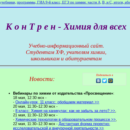
учебники,
программы,
ГИА 9-й класс,
ЕГЭ по химии: части А,
В,
и С,
итоги,
аб
К о н Т р е н - Химия для всех
Учебно-информационный сайт.
Студентам ХФ, учителям химии,
школьникам и абитуриентам
Поделиться в
Новости:
Вебинары по химии от издательства «Просвещение»
:
18 мая, 12:30 мск -
-
Онлайн-урок, 11 класс: обобщаем материал >>
20 мая, 11:30–12:30 мск -
-
8 класс: Химия на каникулах: как не забыть за лето? >>
,
21 мая, 11:30–12:30 мск -
-
Химические технологии в образовательном процессе >>
,
22 мая, 11:30–12:30 мск -
Дистантная форма проектно-
исследовательской и внеурочной деятельности >>