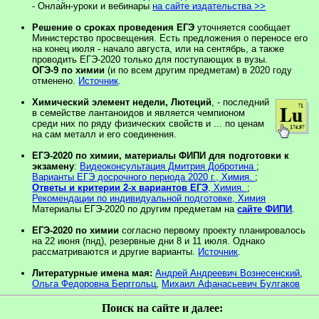
- Онлайн-уроки и вебинары
на сайте издательства >>
Решение о сроках проведения ЕГЭ
уточняется сообщает
Министерство просвещения. Есть предложения о переносе его
на конец июля - начало августа, или на сентябрь, а также
проводить ЕГЭ-2020 только для поступающих в вузы.
ОГЭ-9 по химии
(и по всем другим предметам) в 2020 году
отменено.
Источник
.
Химический элемент недели, Лютеций
,
- последний
в семействе лантаноидов и является чемпионом
среди них по ряду физических свойств и ... по ценам
на сам металл и его соединения.
ЕГЭ-2020 по химии, материалы ФИПИ для подготовки к
экзамену
:
Видеоконсультация Дмитрия Добротина
;
Варианты ЕГЭ досрочного периода 2020 г., Химия.
;
Ответы и критерии 2-х вариантов ЕГЭ
, Химия.
;
Рекомендации по индивидуальной подготовке, Химия
Материалы ЕГЭ-2020 по другим предметам на
сайте ФИПИ
.
ЕГЭ-2020 по химии
согласно первому проекту планировалось
на 22 июня (пнд), резервные дни 8 и 11 июля. Однако
рассматриваются и другие варианты.
Источник
.
Литературные имена мая:
Андрей Андреевич Вознесенский
,
Ольга Федоровна Берггольц
,
Михаил Афанасьевич Булгаков
Поиск на сайте и далее: