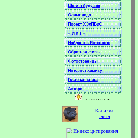
Шаги в будущее
Олимпиада
Проект ХЭлПВиС
= И К Т =
Найдено в Интернете
Обратная связь
Фотостраницы
Интернет химику
Гостевая книга
Автора!
- обновления сайта
Копилка
сайта