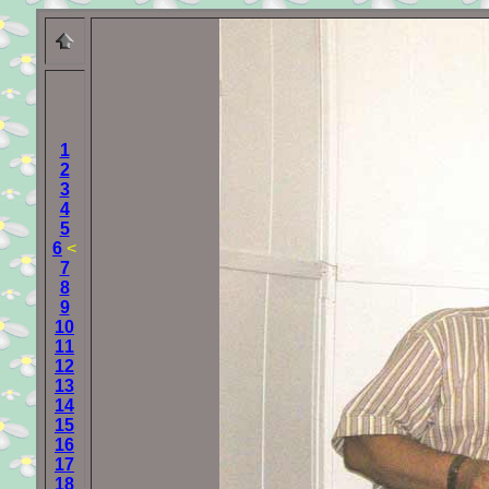
1
2
3
4
5
6
<
7
8
9
10
11
12
13
14
15
16
17
18