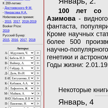
Январь, 2.
К 200-летию:
-
Достоевского Ф.М.
100 лет со 
-
Некрасова Н.А.
Азимова
- видного
Нобелевская премия:
-
2015
,
2017
,
2018-2019
фантаста, популяри
Booker Prize:
2019
Кроме научных стат
Русский Букер:
2015
,
2016
,
2017
,
2018
более 500 произв
научно-популярно
Авторы:
А-
генетики и астроном
Б-
В-
Годы жизни: 2.01.19
Г-
Д-
Е-И
К-
Некоторые книги
Л-
М-
Н-О
Январь, 4
П-