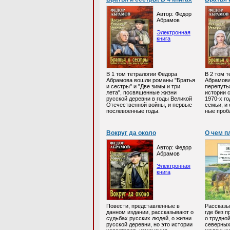
Автор: Федор
Абрамов
Электронная
книга
В 1 том тетралогии Федора
В 2 том 
Абрамова вошли романы "Братья
Абрамова
и сестры" и "Две зимы и три
перепутья
лета", посвященные жизни
истории 
русской деревни в годы Великой
1970-х го
Отечественной войны, и первые
семьи, и
послевоенные годы.
ные проб
Вокруг да около
О чем п
Автор: Федор
Абрамов
Электронная
книга
Повести, представленные в
Рассказы
данном издании, рассказывают о
где без 
судьбах русских людей, о жизни
о трудной
русской деревни, но это истории
северных