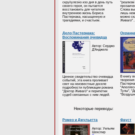
скрупулезно изо дня в день путь
"реализм
своего героя, он пытается
прозаиче
восстановить для читателя
Слова выс
внутреннюю жизнь Бориса
лишь немн
Пастернака, насыщенную и
можно ск
трагедиями, и счастьем.
Живаго"
Дело Пастернака:
Охранна
Воспоминания очевидца
Автор: Серджо
Д'Анджело
В книгу 
Ценное свидетельство очевидца
творения
событий, эта книга проливает
Пастерна
свет на неизвестные доселе
"Апеллес
подробности публикации романа
Тулы", "Д
"Доктор Живаго" и перипетии
"Воздушн
судеб связанных с ним людей.
Некоторые переводы:
Ромео и Джульетта
Фауст
Автор: Уильям
Шекспир