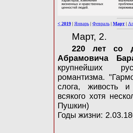
характеров, изменения
маленьки
жизненных и нравственных
проблемах
ценностей людей.
пережива
< 2019
|
Январь
|
Февраль
|
Март
|
Ап
Март, 2.
220 лет со 
Абрамовича Бар
крупнейших ру
романтизма. "Гармо
слога, живость и
всякого хотя неско
Пушкин)
Годы жизни: 2.03.18