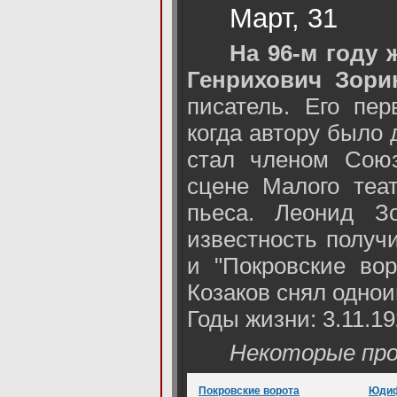
Март, 31
На 96-м году 
Генрихович Зори
писатель. Его пер
когда автору было 
стал членом Союз
сцене Малого теа
пьеса. Леонид З
известность получ
и "Покровские во
Козаков снял одно
Годы жизни: 3.11.19
Некоторые про
Покровские ворота
Юди