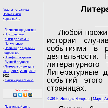
Литер
Главная страница
Новые книги
Карта сайта
-
Лабиринт предлагает
Любой прожи
-
Праздничное
истории случи
-
Книги для семьи
-
Популярные
событиями в р
-
Новинки для детей и
подростков
деятельности.
-
Нон-фикшн детям
литературного 
-
Лучший подарок
-
Литературные даты
Литературные д
2016
,
2017
,
2018
,
2019
,
2020
событий этого
-
Книги изд-ва "Речь"
страницах.
Поделиться в
< 2019
|
Январь
|
Февраль
|
Март
|
А
-
Пушкинский день