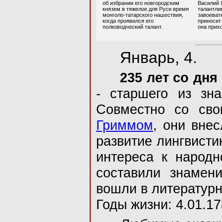
об избрании его новгородским
Василий 
князем в тяжелое для Руси время
талантли
монголо-татарского нашествия,
завоеват
когда проявился его
приносит 
полководческий талант.
она прихо
Январь, 4.
235 лет со дн
- старшего из зн
Совместно со св
Гриммом
, они вне
развитие лингвисти
интереса к народн
составили знамени
вошли в литературн
Годы жизни: 4.01.17