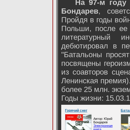
На 97-м году
Бондарев
, cовет
Пройдя в годы вой
Польши, после ее 
литературный и
дебютировал в пе
"Батальоны просят 
посвящены героизм
из соавторов сцен
Ленинская премия).
более 25 млн. экзе
Годы жизни: 15.03.1
Горячий снег
Бата
Автор: Юрий
Бондарев
Электронная
книга