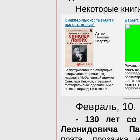
Некоторые книг
Синклер Льюис: "Бэббит и
Бэббит.
все остальные"
Автор:
Николай
Надеждин
Романы, 
книге, п
Беллетризованная биография
произвед
американского писателя,
бескомпр
лауреата Нобелевской премии
свете пок
Синклера Льюиса, с редкими
называть
фотографиями, сделанными в
образом 
разные периоды его жизни.
Февраль, 10.
- 130 лет со
Леонидовича Па
поэта, прозаика 