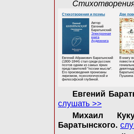
Стихотворения
Стихотворения и поэмы
Две пов
Автор:
Евгений
Баратынский
Электронная
книга
Аудиокнига
Евгений Абрамович Баратынский
В книгу 
(1800-1844) стал среди русских
повести 
поэтов одним из самых ярких
гениальн
представителей "поэзии мысли".
девятнад
Его произведения пронизаны
Баратынс
лиризмом, психологической и
Пушкина 
философской глубиной.
Евгений Барат
слушать >>
Михаил Кук
Баратынского.
слу