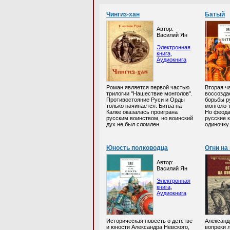
Чингиз-хан
Батый
Автор:
Василий Ян
Электронная
книга
,
Аудиокнига
Роман является первой частью
Вторая ча
трилогии "Нашествие монголов".
воссозда
Противостояние Руси и Орды
борьбы р
только начинается. Битва на
монголо-
Калке оказалась проиграна
Но феода
русским воинством, но воинский
русские 
дух не был сломлен.
одиночку.
Юность полководца
Огни на
Автор:
Василий Ян
Электронная
книга
,
Аудиокнига
Историческая повесть о детстве
Александ
и юности Александра Невского,
вопреки 