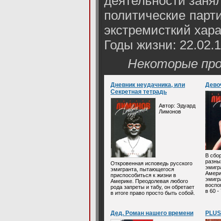
деятельности занял
политические парт
экстремисткий хара
Годы жизни: 22.02.1
Некоторые про
Дневник неудачника, или
Дево
Секретная тетрадь
Автор: Эдуард
Лимонов
В сбо
разны
Откровенная исповедь русского
эмигр
эмигранта, пытающегося
Амери
приспособиться к жизни в
эмигр
Америке. Преодолевая любого
воспо
рода запреты и табу, он обретает
в 60 -
в итоге право просто быть собой.
Дед. Роман нашего времени
PLUS