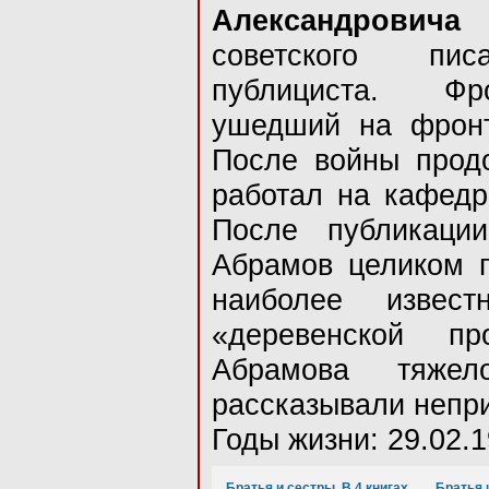
Александрович
советского писа
публициста. Фр
ушедший на фронт
После войны продо
работал на кафедр
После публикаци
Абрамов целиком п
наиболее извест
«деревенской п
Абрамова тяжел
рассказывали непр
Годы жизни: 29.02.1
Братья и сестры. В 4 книгах
Братья 