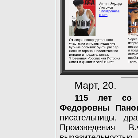
Автор: Эдуард
Лимонов
Электронная
книга
Через
От лица непосредственного
вторг
участника описаны недавние
невед
бурные события: бунты рассер-
и под
женных горожан, политические
осмыс
интриги и предательства.
необы
"Новейшая Российская История
таинс
живет и дышит в этой книге".
Март, 20.
115 лет со
Федоровны Пано
писательницы, дра
Произведения В
выразительност