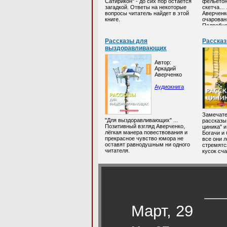
Сатирикон" - до сих пор остается
фельетон
загадкой. Ответы на некоторые
скетча… 
вопросы читатель найдет в этой
Аверченк
книге.
очаровани
Подробне
https://ww
Рассказы для
Рассказ
выздоравливающих
Автор:
Аркадий
Аверченко
Аудиокнига
Замечате
"Для выздоравливающих" ...
рассказы
Позитивный взгляд Аверченко,
циника" и
лёгкая манера повествования и
Богачи и 
прекрасное чувство юмора не
все они л
оставят равнодушным ни одного
стремятс
читателя.
кусок сча
Март, 29