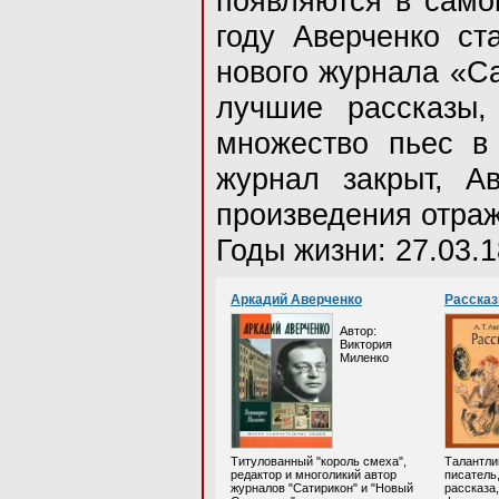
появляются в само
году Аверченко ст
нового журнала «Са
лучшие рассказы,
множество пьес в
журнал закрыт, А
произведения отраж
Годы жизни: 27.03.1
Аркадий Аверченко
Расска
Автор:
Виктория
Миленко
Титулованный "король смеха",
Талантли
редактор и многоликий автор
писатель
журналов "Сатирикон" и "Новый
рассказа,