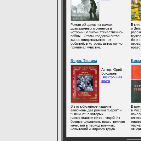
Роман об одном из самых
В кни
драматичных моментов в
о Вел
истории Великой Отечественной
расск
войны - Сталинградской битве,
мужес
живое свидетельство тех
боях 
событий, в которых автор лично
перед
принимал участие.
нравс
Берег. Тишина
Берм
Автор: Юрий
Бондарев
Электронная
книга
В это юбилейное издание
В ром
включены два романа "Берег" и
в Рос
"Тишина", в которых
начал
раскрывается жизнь людей, их
сложн
боевые, духовные, нравственные
герое
качества в период военных
жизне
испытаний и мирного труда.
отнош