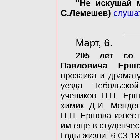
"Не искушай м
С.Лемешев)
слуша
Март, 6.
205 лет со 
Павловича Ерш
прозаика и драмат
уезда Тобольско
учеников П.П. Ерш
химик Д.И. Мендел
П.П. Ершова извест
им еще в студенчес
Годы жизни: 6.03.18