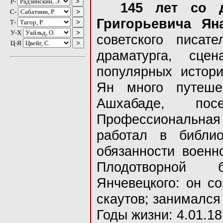
Р-
145 лет со 
C-
Григорьевича Ян
Т-
У-Х
советского писате
Ц-Я
драматурга, сцен
популярных истори
Ян много путеше
Ашхабаде, по
Профессиональная 
работал в библио
обязанности военно
Плодотворной б
Янчевецкого: он с
скаутов; занимался
Годы жизни: 4.01.18