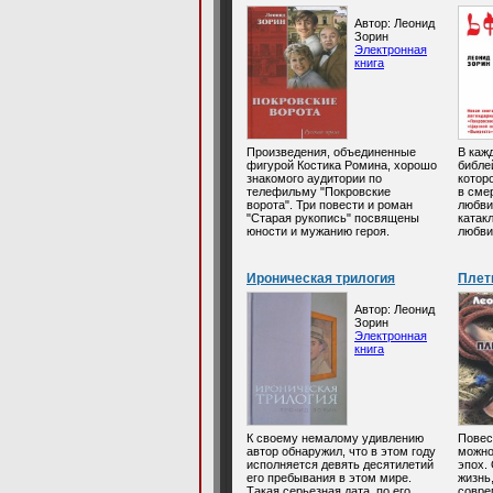
Автор: Леонид
Зорин
Электронная
книга
Произведения, объединенные
В каж
фигурой Костика Ромина, хорошо
библе
знакомого аудитории по
котор
телефильму "Покровские
в сме
ворота". Три повести и роман
любви
"Старая рукопись" посвящены
катак
юности и мужанию героя.
любви 
Ироническая трилогия
Плет
Автор: Леонид
Зорин
Электронная
книга
К своему немалому удивлению
Повес
автор обнаружил, что в этом году
можно
исполняется девять десятилетий
эпох.
его пребывания в этом мире.
жизнь,
Такая серьезная дата, по его
совре