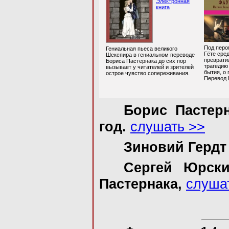
Электронная
книга
Под перо
Гениальная пьеса великого
Гёте сре
Шекспира в гениальном переводе
преврати
Бориса Пастернака до сих пор
трагедию
вызывает у читателей и зрителей
бытия, о
острое чувство сопереживания.
Перевод 
Борис Пастерн
год.
слушать >>
Зиновий Гердт 
Сергей Юрски
Пастернака,
слуша