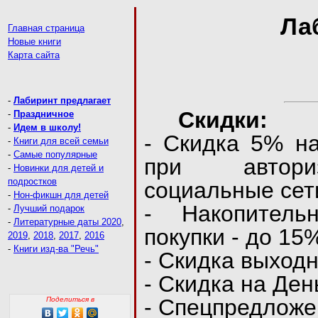
Ла
Главная страница
Новые книги
Карта сайта
-
Лабиринт предлагает
Скидки:
-
Праздничное
-
Идем в школу!
- Скидка 5% на
-
Книги для всей семьи
-
Самые популярные
при автори
-
Новинки для детей и
подростков
социальные сет
-
Нон-фикшн для детей
- Накопитель
-
Лучший подарок
-
Литературные даты 2020
,
покупки - до 15
2019
,
2018
,
2017
,
2016
-
Книги изд-ва "Речь"
- Скидка выходн
- Скидка на Ден
- Спецпредложе
Поделиться в