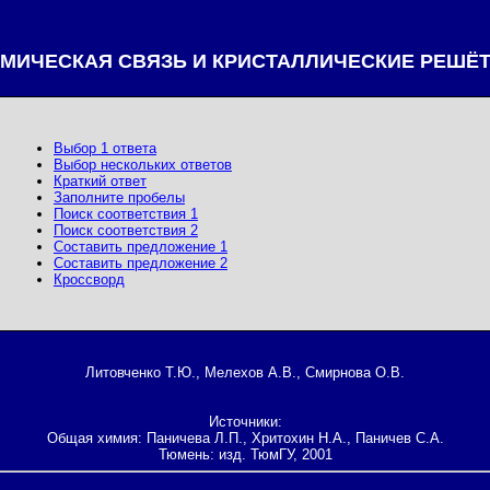
МИЧЕСКАЯ СВЯЗЬ И КРИСТАЛЛИЧЕСКИЕ РЕШЁ
Выбор 1 ответа
Выбор нескольких ответов
Краткий ответ
Заполните пробелы
Поиск соответствия 1
Поиск соответствия 2
Составить предложение 1
Составить предложение 2
Кроссворд
Литовченко Т.Ю., Мелехов А.В., Смирнова О.В.
Источники:
Общая химия: Паничева Л.П., Хритохин Н.А., Паничев С.А.
Тюмень: изд. ТюмГУ, 2001