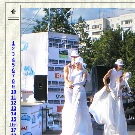
1
2
3
4
5
6
7
8
9
10
11
12
13
14
15
16
<
17