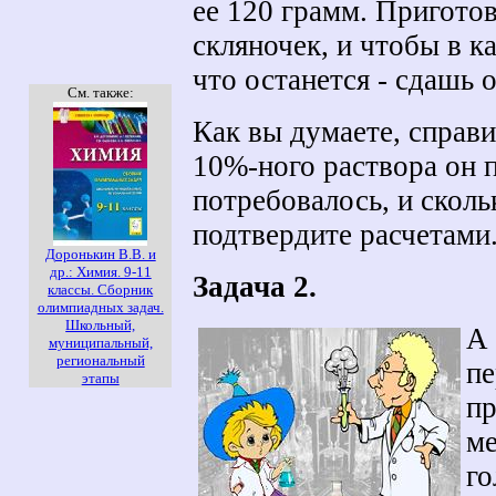
ее 120 грамм. Пригото
скляночек, и чтобы в к
что останется - сдашь 
См. также:
Как вы думаете, справи
10%-ного раствора он п
потребовалось, и скол
подтвердите расчетами
Доронькин В.В. и
др.: Химия. 9-11
Задача 2.
классы. Сборник
олимпиадных задач.
Школьный,
А 
муниципальный,
региональный
пе
этапы
пр
ме
го