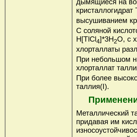
дымящиеся на воз
кристаллогидрат 
высушиванием кр
C соляной кислот
H[TlCl
]*3H
O, с 
4
2
хлорталлаты разл
При небольшом на
хлорталлат таллия
При более высоко
таллия(I).
Применени
Металлический та
придавая им кисл
износоустойчиво