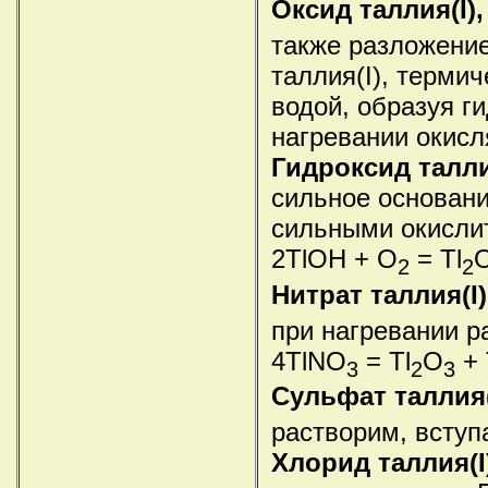
Оксид таллия(I),
также разложение
таллия(I), термич
водой, образуя ги
нагревании окисля
Гидроксид талли
сильное основани
сильными окислит
2TlOH + O
= Tl
2
2
Нитрат таллия(I)
при нагревании р
4TlNO
= Tl
O
+ 
3
2
3
Сульфат таллия(I
растворим, вступ
Хлорид таллия(I)