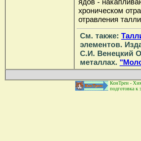
ядов - накаплив
хроническом отра
отравления талли
См. также:
Талл
элементов. Изда
С.И. Венецкий 
металлах.
"Моло
КонТрен - Хим
подготовка к