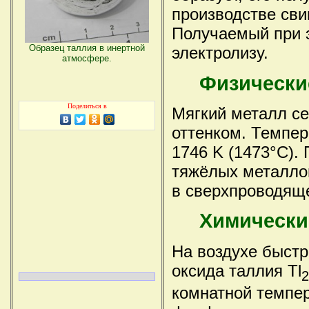
производстве сви
Получаемый при 
Образец таллия в инертной
электролизу.
атмосфере.
Физически
Поделиться в
Мягкий металл се
оттенком. Темпер
1746 K (1473°C). 
тяжёлых металлов
в сверхпроводяще
Химически
На воздухе быстр
оксида таллия Tl
2
комнатной темпер