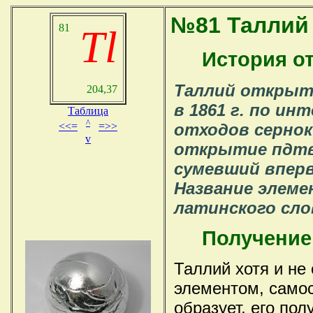
№81 Талл
81
Tl
История о
Таллий открыт
204,37
в 1861 г. по ин
Таблица
^
отходов сернок
<<=
=>>
v
открытие пдтв
сумевший впер
Название элеме
латинского слов
Получение
Таллий хотя и не
элементом, само
образует, его по