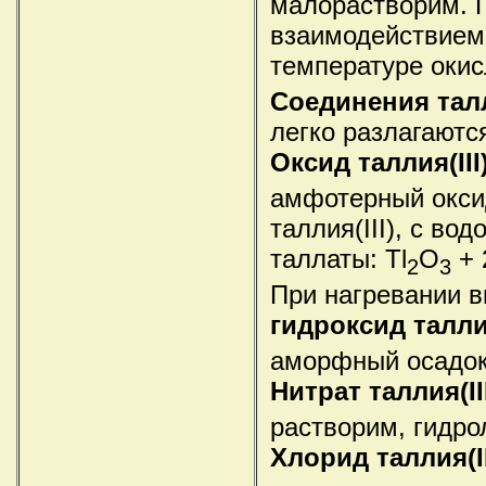
малорастворим. 
взаимодействием
температуре окис
Соединения талл
легко разлагаютс
Оксид таллия(III)
амфотерный оксид
таллия(III), с во
таллаты: Tl
O
+ 
2
3
При нагревании в
гидроксид таллия
аморфный осадок,
Нитрат таллия(III
растворим, гидро
Хлорид таллия(III