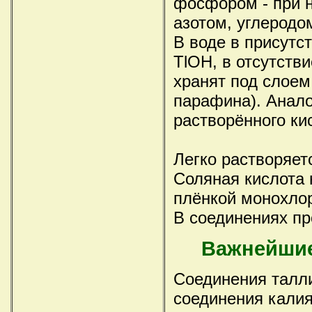
фосфором - при н
азотом, углеродо
В воде в присутс
TlOH, в отсутстви
хранят под слоем
парафина). Анало
растворённого ки
Легко растворяетс
Соляная кислота 
плёнкой монохлор
В соединениях пр
Важнейшие
Соединения талли
соединения калия