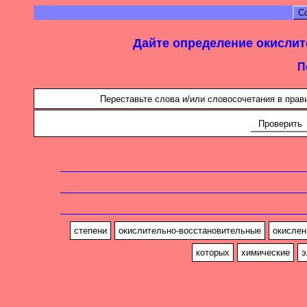
С
Дайте определение окисли
П
Переставьте слова и/или словосочетания в прав
Проверить
степени
окислительно-восстановительные
окислен
которых
химические
э