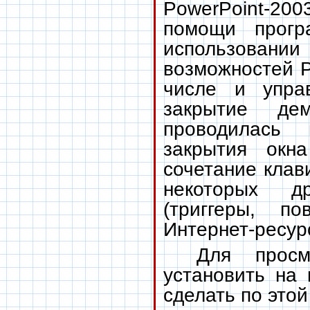
PowerPoint-20
помощи прогр
использован
возможностей P
числе и упра
закрытие дем
проводилась
закрытия окн
сочетание кла
некоторых др
(триггеры, п
Интернет-ресур
Для просм
установить на 
сделать по это