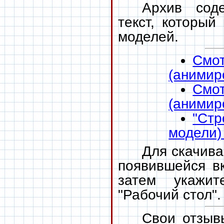
Архив сод
текст, которы
моделей.
См
(анимир
Смо
(анимир
"Ст
модели)
Для скачива
появившейся вк
затем укажит
"Рабочий стол".
Свои отзыв