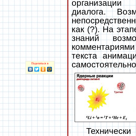
организаци
диалога. Воз
непосредственн
как (?). На эта
знаний возм
комментариями
текста анимац
самостоятельно
Поделиться в
Технически