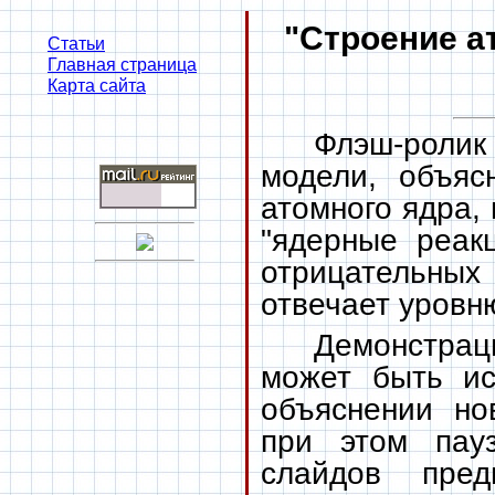
"Строение а
Статьи
Главная страница
Карта сайта
Флэш-рол
модели, объяс
атомного ядра,
"ядерные реак
отрицательных
отвечает уровню
Демонстр
может быть ис
объяснении но
при этом пау
слайдов пред