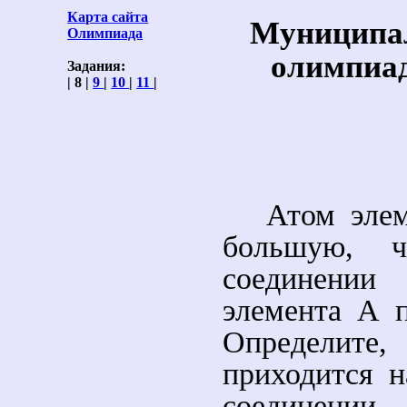
Карта сайта
Муниципал
Олимпиада
олимпиа
Задания:
| 8 |
9
|
10
|
11
|
Атом элем
большую, 
соединении
элемента А п
Определите,
приходится 
соединени