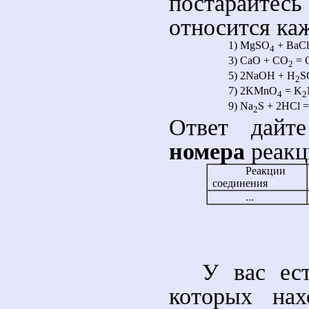
постарайтес
относится ка
1) MgSO
+ BaC
4
3) CaO + CO
= 
2
5) 2NaOH + H
S
2
7) 2KMnO
= K
4
2
9) Na
S + 2HCl 
2
Ответ дайт
номера
реакц
Реакции
соединения
...
У вас ес
которых нах