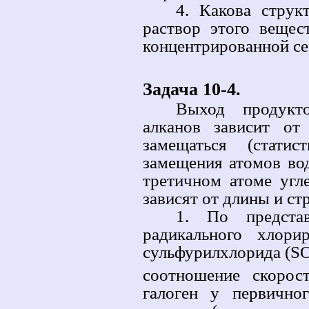
4. Какова струк
раствор этого вещес
концентрированной се
Задача 10-4.
Выход продукт
алканов зависит от
замещаться (стати
замещения атомов во
третичном атоме угл
зависят от длины и ст
1. По предста
радикального хлори
сульфурилхлорида (S
соотношение скорос
галоген у первично