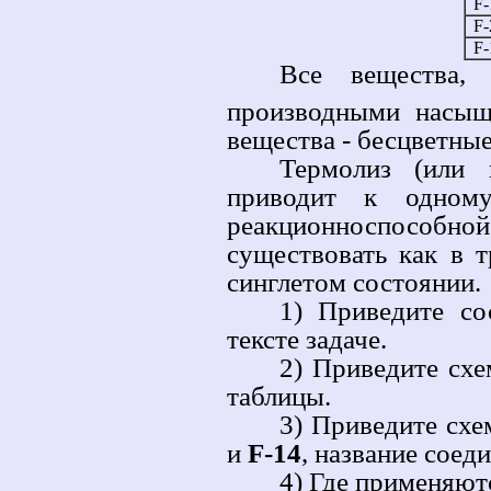
F-
F-
F-
Все вещества, 
производными насыщ
вещества - бесцветные
Термолиз (или
приводит к одно
реакционноспособ
существовать как в 
синглетом состоянии.
1) Приведите со
тексте задаче.
2) Приведите схе
таблицы.
3) Приведите схе
и
F-14
, название соед
4) Где применяют