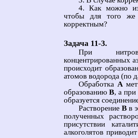
4. Как можно из
чтобы для того же 
корректным?
Задача 11-3.
При нитров
концентрированных аз
происходит образова
атомов водорода (по 
Обработка
А
мет
образованию
B
, а пр
образуется соединени
Растворение
B
в 
полученных раствор
присутствии катали
алкоголятов приводи