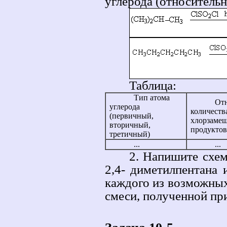
углерода (относитель
Таблица:
Тип атома
От
углерода
количеств
(первичный,
хлорзаме
вторичный,
продуктов
третичный)
...
...
2. Напишите схем
2,4- диметилпентана
каждого из возможны
смеси, полученной при