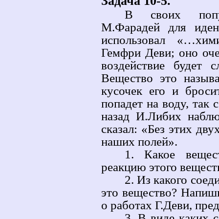
Задача 10-5.
В своих попу
М.Фарадей для иден
использовал «…хим
Гемфри Деви; оно оче
воздействие будет 
Вещество это называ
кусочек его и броси
попадет на воду, так 
назад И.Либих набл
сказал: «Без этих дв
наших полей».
1. Какое вещес
реакцию этого веществ
2. Из какого сое
это вещество? Напиши
о работах Г.Деви, пре
3. В виде каких 