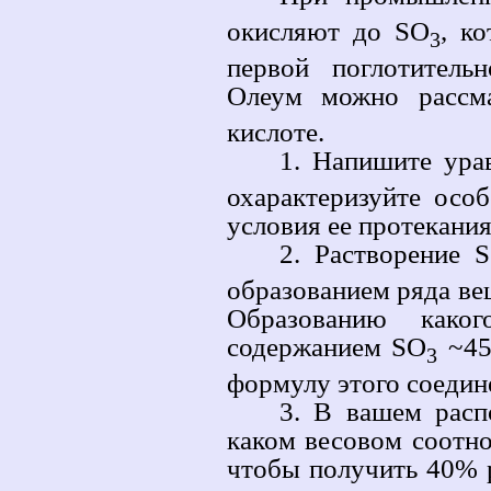
окисляют до SO
, к
3
первой поглотитель
Олеум можно рассма
кислоте.
1. Напишите ура
охарактеризуйте осо
условия ее протекания
2. Растворение 
образованием ряда вещ
Образованию како
содержанием SO
~45
3
формулу этого соедин
3. В вашем расп
каком весовом соотно
чтобы получить 40% 