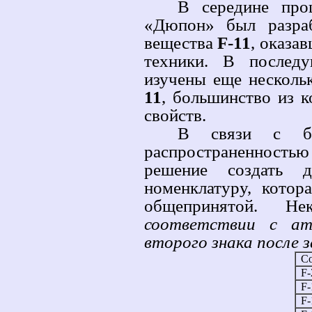
В середине про
«Дюпон» был разра
вещества
F-11
, оказа
техники. В послед
изучены еще несколь
11
, большинство из 
свойств.
В связи с бо
распространенность
решение создать д
номенклатуру, кото
общепринятой. Н
соответствии с а
второго знака после 
С
F-
F-
F-