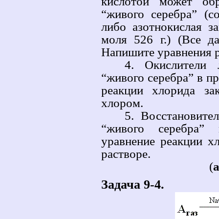
кислотой может обр
“живого серебра” (с
либо азотнокислая з
моля 526 г.) (Все д
Напишите уравнения р
4. Окислители 
“живого серебра” в п
реакции хлорида за
хлором.
5. Восстановите
“живого серебра” 
уравнение реакции х
растворе.
(
Задача 9-4.