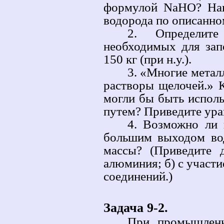
формулой NaHO? Нап
водорода по описанно
2. Определите
необходимых для зап
150 кг (при н.у.).
3. «Многие метал
растворы щелочей.» 
могли бы быть испол
путем? Приведите ура
4. Возможно ли 
большим выходом во
массы? (Приведите 
алюминия; б) с участ
соединений.)
Задача 9-2.
При промышленн