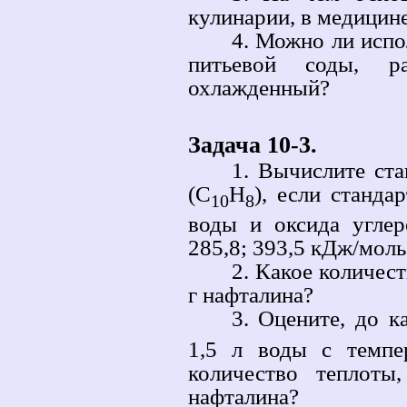
кулинарии, в медицин
4. Можно ли испо
питьевой соды, р
охлажденный?
Задача 10-3.
1. Вычислите ста
(C
H
), если станда
10
8
воды и оксида углер
285,8; 393,5 кДж/моль
2. Какое количес
г нафталина?
3. Оцените, до к
1,5 л воды с темпе
количество теплоты
нафталина?