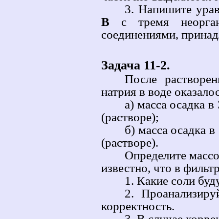
3. Напишите ура
В
с тремя неорган
соединениями, принад
Задача 11-2.
После растворен
натрия в воде оказалос
а) масса осадка в
(растворе);
б) масса осадка в
(растворе).
Определите массо
известно, что в фильт
1. Какие соли буд
2. Проанализиру
корректность.
3. В случае корре