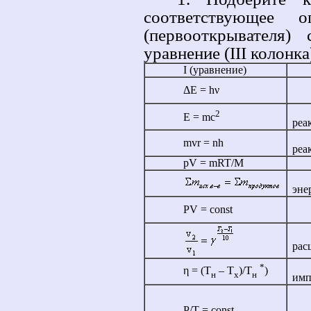
соответствующее 
(первооткрывателя)
уравнение (III колонка
I (уравнение)
ΔE = hν
2
E = mc
реа
mvr = nh
реа
pV = mRT/М
эне
PV = const
рас
*
η
= (Т
– Т
)/Т
)
н
x
н
имп
P/T = const